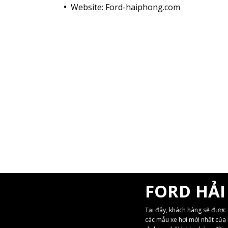
Website: Ford-haiphong.com
FORD HẢ
Tại đây, khách hàng sẽ được 
các mẫu xe hơi mới nhất của 