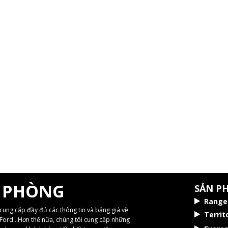
G
I PHÒNG
SẢN P
Range
cung cấp đầy đủ các thông tin và bảng giá về
Territ
Ford . Hơn thế nữa, chúng tôi cung cấp những