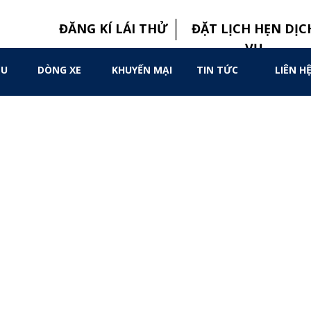
ĐĂNG KÍ LÁI THỬ
ĐẶT LỊCH HẸN DỊC
VỤ
KHUYẾN MẠI
TIN TỨC
LIÊN H
ỆU
DÒNG XE